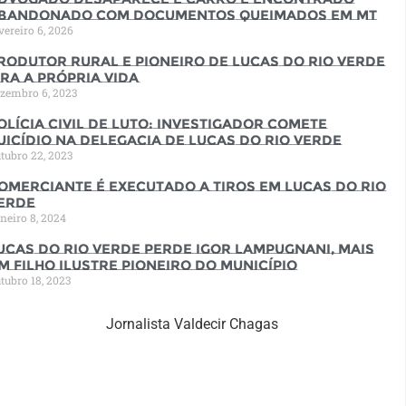
bandonado com documentos queimados em MT
vereiro 6, 2026
rodutor rural e pioneiro de Lucas do Rio Verde
ira a própria vida
zembro 6, 2023
olícia Civil de luto: Investigador comete
uicídio na Delegacia de Lucas do Rio Verde
tubro 22, 2023
omerciante é executado a tiros em Lucas do Rio
erde
neiro 8, 2024
ucas do Rio Verde perde Igor Lampugnani, mais
m filho ilustre pioneiro do município
tubro 18, 2023
Jornalista Valdecir Chagas