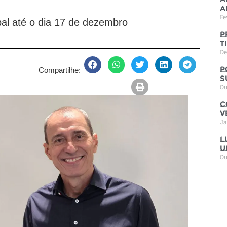
a
Fe
pal até o dia 17 de dezembro
P
t
De
P
Compartilhe:
s
Ou
C
V
Ja
L
u
Ou