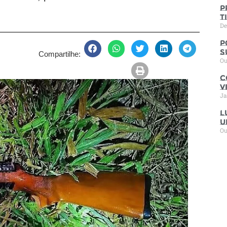
P
t
De
P
s
Compartilhe:
Ou
C
V
Ja
L
u
Ou