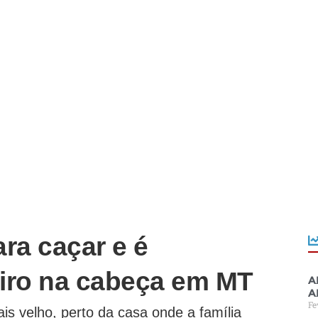
ra caçar e é
iro na cabeça em MT
A
a
Fe
ais velho, perto da casa onde a família