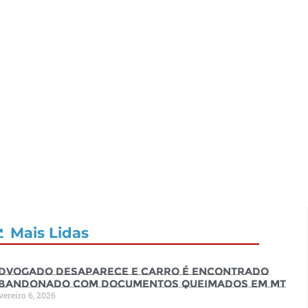
Mais Lidas
dvogado desaparece e carro é encontrado
bandonado com documentos queimados em MT
vereiro 6, 2026