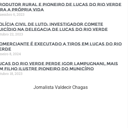
rodutor rural e pioneiro de Lucas do Rio Verde
ira a própria vida
zembro 6, 2023
olícia Civil de luto: Investigador comete
uicídio na Delegacia de Lucas do Rio Verde
tubro 22, 2023
omerciante é executado a tiros em Lucas do Rio
erde
neiro 8, 2024
ucas do Rio Verde perde Igor Lampugnani, mais
m filho ilustre pioneiro do município
tubro 18, 2023
Jornalista Valdecir Chagas