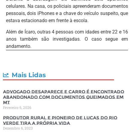
celulares. Na casa, os policiais apreenderam documentos
pessoais, dois iPhones e a chave do veículo suspeito, que
estava estacionado em frente à escola.
Além de Ícaro, outras 4 pessoas com idades entre 22 e 16
anos também são investigadas. O caso segue em
andamento.
Mais Lidas
Advogado desaparece e carro é encontrado
abandonado com documentos queimados em
MT
Fevereiro 6, 2026
Produtor rural e pioneiro de Lucas do Rio
Verde tira a própria vida
Dezembro 6, 2023