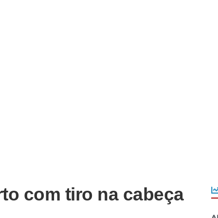
to com tiro na cabeça
A