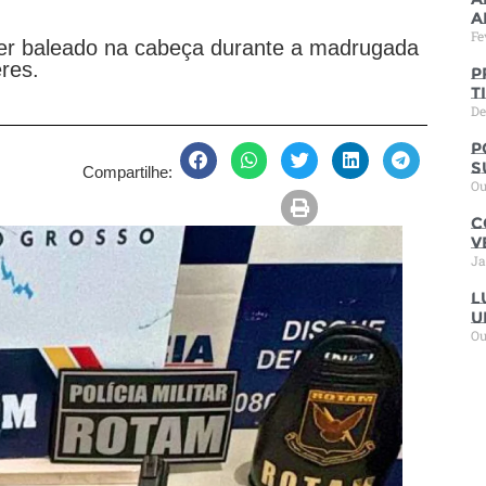
a
Fe
er baleado na cabeça durante a madrugada
res.
P
t
De
P
s
Compartilhe:
Ou
C
V
Ja
L
u
Ou