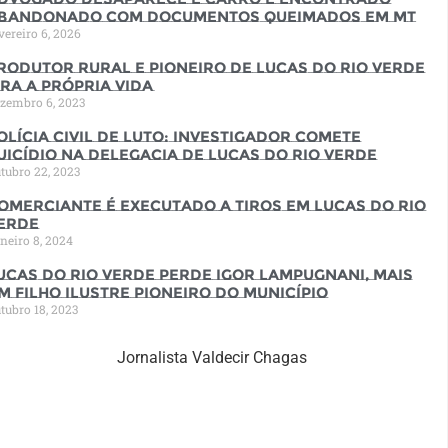
bandonado com documentos queimados em MT
vereiro 6, 2026
rodutor rural e pioneiro de Lucas do Rio Verde
ira a própria vida
zembro 6, 2023
olícia Civil de luto: Investigador comete
uicídio na Delegacia de Lucas do Rio Verde
tubro 22, 2023
omerciante é executado a tiros em Lucas do Rio
erde
neiro 8, 2024
ucas do Rio Verde perde Igor Lampugnani, mais
m filho ilustre pioneiro do município
tubro 18, 2023
Jornalista Valdecir Chagas