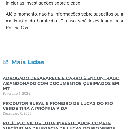
iniciar as investigações sobre o caso.
Até o momento, não há informações sobre suspeitos ou a
motivação do homicídio. O caso será investigado pela
Polícia Civil.
Mais Lidas
Advogado desaparece e carro é encontrado
abandonado com documentos queimados em
MT
Fevereiro 6, 2026
Produtor rural e pioneiro de Lucas do Rio
Verde tira a própria vida
Dezembro 6, 2023
Polícia Civil de luto: Investigador comete
suicídio na Delegacia de Lucas do Rio Verde