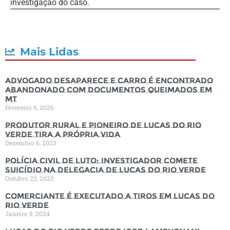
investigação do caso.
Mais Lidas
Advogado desaparece e carro é encontrado
abandonado com documentos queimados em
MT
Fevereiro 6, 2026
Produtor rural e pioneiro de Lucas do Rio
Verde tira a própria vida
Dezembro 6, 2023
Polícia Civil de luto: Investigador comete
suicídio na Delegacia de Lucas do Rio Verde
Outubro 22, 2023
Comerciante é executado a tiros em Lucas do
Rio Verde
Janeiro 8, 2024