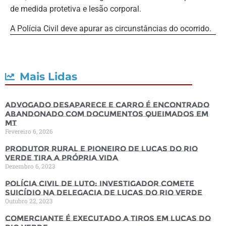
de medida protetiva e lesão corporal.
A Polícia Civil deve apurar as circunstâncias do ocorrido.
Mais Lidas
Advogado desaparece e carro é encontrado
abandonado com documentos queimados em
MT
Fevereiro 6, 2026
Produtor rural e pioneiro de Lucas do Rio
Verde tira a própria vida
Dezembro 6, 2023
Polícia Civil de luto: Investigador comete
suicídio na Delegacia de Lucas do Rio Verde
Outubro 22, 2023
Comerciante é executado a tiros em Lucas do