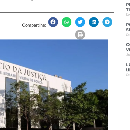
P
t
De
P
Compartilhe:
s
Ou
C
V
Ja
L
u
Ou