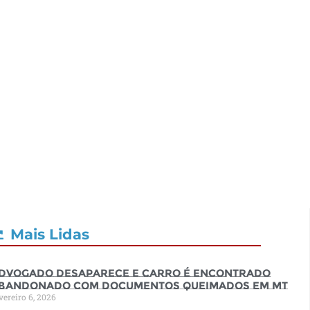
Mais Lidas
dvogado desaparece e carro é encontrado
bandonado com documentos queimados em MT
vereiro 6, 2026