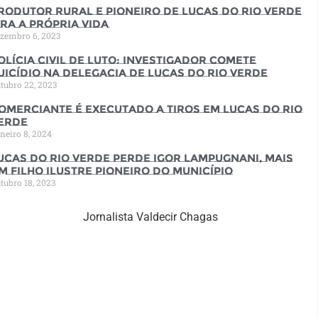
rodutor rural e pioneiro de Lucas do Rio Verde
ira a própria vida
zembro 6, 2023
olícia Civil de luto: Investigador comete
uicídio na Delegacia de Lucas do Rio Verde
tubro 22, 2023
omerciante é executado a tiros em Lucas do Rio
erde
neiro 8, 2024
ucas do Rio Verde perde Igor Lampugnani, mais
m filho ilustre pioneiro do município
tubro 18, 2023
Jornalista Valdecir Chagas