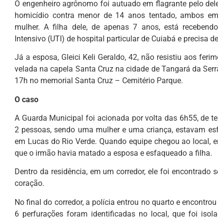
O engenheiro agrônomo foi autuado em flagrante pelo del
homicídio contra menor de 14 anos tentado, ambos em c
mulher. A filha dele, de apenas 7 anos, está recebe
Intensivo (UTI) de hospital particular de Cuiabá e precisa 
Já a esposa, Gleici Keli Geraldo, 42, não resistiu aos fer
velada na capela Santa Cruz na cidade de Tangará da Serra
17h no memorial Santa Cruz – Cemitério Parque.
O caso
A Guarda Municipal foi acionada por volta das 6h55, de t
2 pessoas, sendo uma mulher e uma criança, estavam esf
em Lucas do Rio Verde. Quando equipe chegou ao local, en
que o irmão havia matado a esposa e esfaqueado a filha.
Dentro da residência, em um corredor, ele foi encontrado
coração.
No final do corredor, a polícia entrou no quarto e encontro
6 perfurações foram identificadas no local, que foi isola