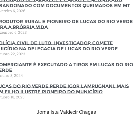
bandonado com documentos queimados em MT
vereiro 6, 2026
rodutor rural e pioneiro de Lucas do Rio Verde
ira a própria vida
zembro 6, 2023
olícia Civil de luto: Investigador comete
uicídio na Delegacia de Lucas do Rio Verde
tubro 22, 2023
omerciante é executado a tiros em Lucas do Rio
erde
neiro 8, 2024
ucas do Rio Verde perde Igor Lampugnani, mais
m filho ilustre pioneiro do município
tubro 18, 2023
Jornalista Valdecir Chagas