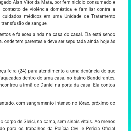
egado Alan Vitor da Mata, por feminicídio consumado e
ontexto de violência doméstica e familiar contra a
ndo cuidados médicos em uma Unidade de Tratamento
de transfusão de sangue.
imentos e faleceu ainda na casa do casal. Ela está sendo
, onde tem parentes e deve ser sepultada ainda hoje às
erça-feira (24) para atendimento a uma denúncia de que
aqueadas dentro de uma casa, no bairro Bandeirantes,
controu a irmã de Daniel na porta da casa. Ela contou
 sentado, com sangramento intenso no tórax, próximo do
u o corpo de Gleici, na cama, sem sinais vitais. Ao menos
do para os trabalhos da Polícia Civil e Perícia Oficial