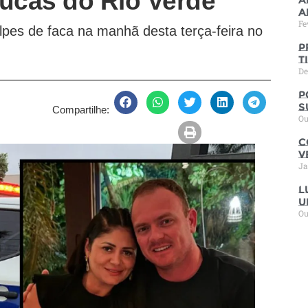
ucas do Rio Verde
a
Fe
olpes de faca na manhã desta terça-feira no
P
t
De
P
s
Compartilhe:
Ou
C
V
Ja
L
u
Ou