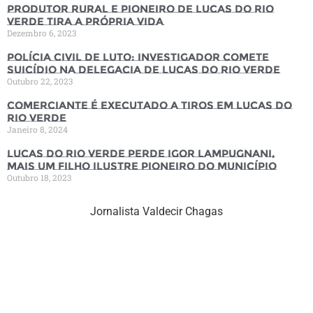
Produtor rural e pioneiro de Lucas do Rio
Verde tira a própria vida
Dezembro 6, 2023
Polícia Civil de luto: Investigador comete
suicídio na Delegacia de Lucas do Rio Verde
Outubro 22, 2023
Comerciante é executado a tiros em Lucas do
Rio Verde
Janeiro 8, 2024
Lucas do Rio Verde perde Igor Lampugnani,
mais um filho ilustre pioneiro do município
Outubro 18, 2023
Jornalista Valdecir Chagas