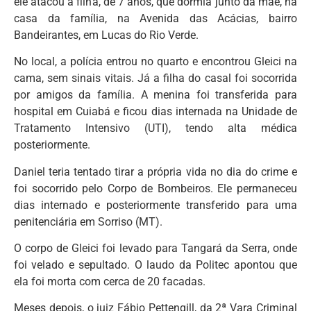
ele atacou a filha, de 7 anos, que dormia junto da mãe, na
casa da família, na Avenida das Acácias, bairro
Bandeirantes, em Lucas do Rio Verde.
No local, a polícia entrou no quarto e encontrou Gleici na
cama, sem sinais vitais. Já a filha do casal foi socorrida
por amigos da família. A menina foi transferida para
hospital em Cuiabá e ficou dias internada na Unidade de
Tratamento Intensivo (UTI), tendo alta médica
posteriormente.
Daniel teria tentado tirar a própria vida no dia do crime e
foi socorrido pelo Corpo de Bombeiros. Ele permaneceu
dias internado e posteriormente transferido para uma
penitenciária em Sorriso (MT).
O corpo de Gleici foi levado para Tangará da Serra, onde
foi velado e sepultado. O laudo da Politec apontou que
ela foi morta com cerca de 20 facadas.
Meses depois, o juiz Fábio Pettengill, da 2ª Vara Criminal