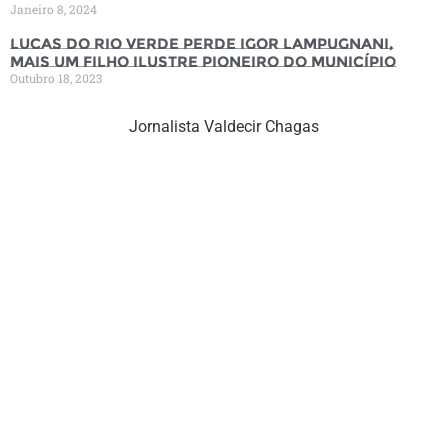
Janeiro 8, 2024
Lucas do Rio Verde perde Igor Lampugnani,
mais um filho ilustre pioneiro do município
Outubro 18, 2023
Jornalista Valdecir Chagas