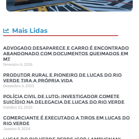
Mais Lidas
Advogado desaparece e carro é encontrado
abandonado com documentos queimados em
MT
Fevereiro 6, 2026
Produtor rural e pioneiro de Lucas do Rio
Verde tira a própria vida
Dezembro 6, 2023
Polícia Civil de luto: Investigador comete
suicídio na Delegacia de Lucas do Rio Verde
Outubro 22, 2023
Comerciante é executado a tiros em Lucas do
Rio Verde
Janeiro 8, 2024