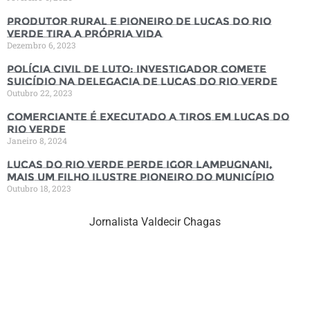
Produtor rural e pioneiro de Lucas do Rio
Verde tira a própria vida
Dezembro 6, 2023
Polícia Civil de luto: Investigador comete
suicídio na Delegacia de Lucas do Rio Verde
Outubro 22, 2023
Comerciante é executado a tiros em Lucas do
Rio Verde
Janeiro 8, 2024
Lucas do Rio Verde perde Igor Lampugnani,
mais um filho ilustre pioneiro do município
Outubro 18, 2023
Jornalista Valdecir Chagas