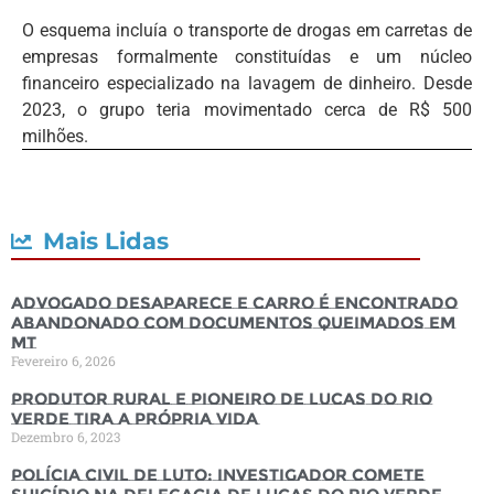
O esquema incluía o transporte de drogas em carretas de
empresas formalmente constituídas e um núcleo
financeiro especializado na lavagem de dinheiro. Desde
2023, o grupo teria movimentado cerca de R$ 500
milhões.
Mais Lidas
Advogado desaparece e carro é encontrado
abandonado com documentos queimados em
MT
Fevereiro 6, 2026
Produtor rural e pioneiro de Lucas do Rio
Verde tira a própria vida
Dezembro 6, 2023
Polícia Civil de luto: Investigador comete