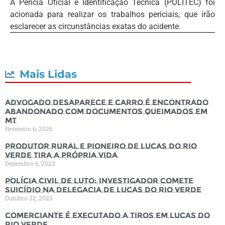
A Perícia Oficial e Identificação Técnica (POLITEC) foi
acionada para realizar os trabalhos periciais, que irão
esclarecer as circunstâncias exatas do acidente.
Mais Lidas
Advogado desaparece e carro é encontrado
abandonado com documentos queimados em
MT
Fevereiro 6, 2026
Produtor rural e pioneiro de Lucas do Rio
Verde tira a própria vida
Dezembro 6, 2023
Polícia Civil de luto: Investigador comete
suicídio na Delegacia de Lucas do Rio Verde
Outubro 22, 2023
Comerciante é executado a tiros em Lucas do
Rio Verde