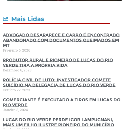
Mais Lidas
Advogado desaparece e carro é encontrado
abandonado com documentos queimados em
MT
Fevereiro 6, 2026
Produtor rural e pioneiro de Lucas do Rio
Verde tira a própria vida
Dezembro 6, 2023
Polícia Civil de luto: Investigador comete
suicídio na Delegacia de Lucas do Rio Verde
Outubro 22, 2023
Comerciante é executado a tiros em Lucas do
Rio Verde
Janeiro 8, 2024
Lucas do Rio Verde perde Igor Lampugnani,
mais um filho ilustre pioneiro do município