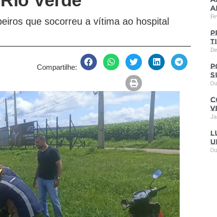
Rio Verde
a
Fe
eiros que socorreu a vítima ao hospital
P
t
De
P
Compartilhe:
s
Ou
C
V
Ja
L
u
Ou