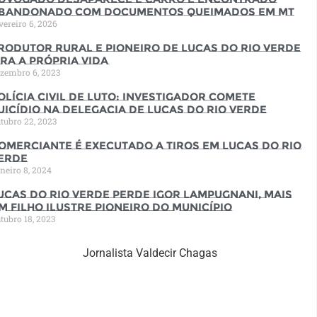
bandonado com documentos queimados em MT
vereiro 6, 2026
rodutor rural e pioneiro de Lucas do Rio Verde
ira a própria vida
zembro 6, 2023
olícia Civil de luto: Investigador comete
uicídio na Delegacia de Lucas do Rio Verde
tubro 22, 2023
omerciante é executado a tiros em Lucas do Rio
erde
neiro 8, 2024
ucas do Rio Verde perde Igor Lampugnani, mais
m filho ilustre pioneiro do município
tubro 18, 2023
Jornalista Valdecir Chagas