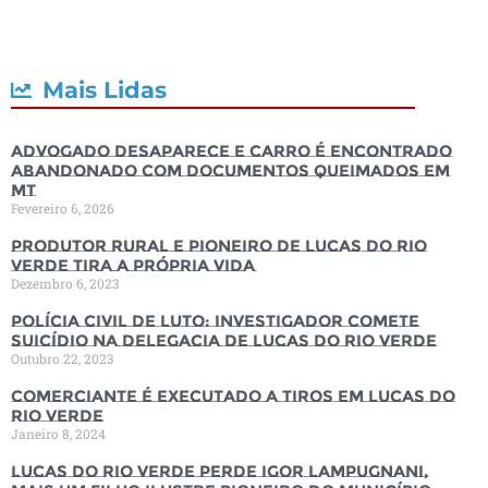
Mais Lidas
Advogado desaparece e carro é encontrado
abandonado com documentos queimados em
MT
Fevereiro 6, 2026
Produtor rural e pioneiro de Lucas do Rio
Verde tira a própria vida
Dezembro 6, 2023
Polícia Civil de luto: Investigador comete
suicídio na Delegacia de Lucas do Rio Verde
Outubro 22, 2023
Comerciante é executado a tiros em Lucas do
Rio Verde
Janeiro 8, 2024
Lucas do Rio Verde perde Igor Lampugnani,