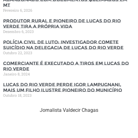
MT
Fevereiro 6, 2026
Produtor rural e pioneiro de Lucas do Rio
Verde tira a própria vida
Dezembro 6, 2023
Polícia Civil de luto: Investigador comete
suicídio na Delegacia de Lucas do Rio Verde
Outubro 22, 2023
Comerciante é executado a tiros em Lucas do
Rio Verde
Janeiro 8, 2024
Lucas do Rio Verde perde Igor Lampugnani,
mais um filho ilustre pioneiro do município
Outubro 18, 2023
Jornalista Valdecir Chagas