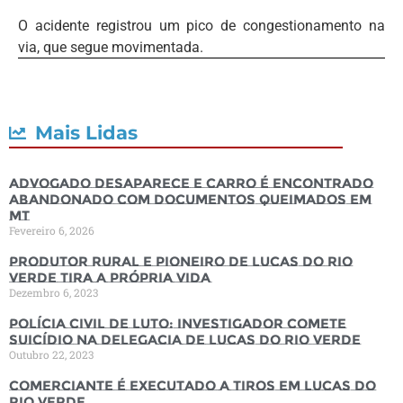
O acidente registrou um pico de congestionamento na
via, que segue movimentada.
Mais Lidas
Advogado desaparece e carro é encontrado
abandonado com documentos queimados em
MT
Fevereiro 6, 2026
Produtor rural e pioneiro de Lucas do Rio
Verde tira a própria vida
Dezembro 6, 2023
Polícia Civil de luto: Investigador comete
suicídio na Delegacia de Lucas do Rio Verde
Outubro 22, 2023
Comerciante é executado a tiros em Lucas do
Rio Verde