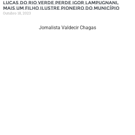
Lucas do Rio Verde perde Igor Lampugnani,
mais um filho ilustre pioneiro do município
Outubro 18, 2023
Jornalista Valdecir Chagas