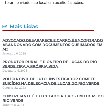
foram enviados ao local em auxílio às ações.
Mais Lidas
Advogado desaparece e carro é encontrado
abandonado com documentos queimados em
MT
Fevereiro 6, 2026
Produtor rural e pioneiro de Lucas do Rio
Verde tira a própria vida
Dezembro 6, 2023
Polícia Civil de luto: Investigador comete
suicídio na Delegacia de Lucas do Rio Verde
Outubro 22, 2023
Comerciante é executado a tiros em Lucas do
Rio Verde
Janeiro 8, 2024