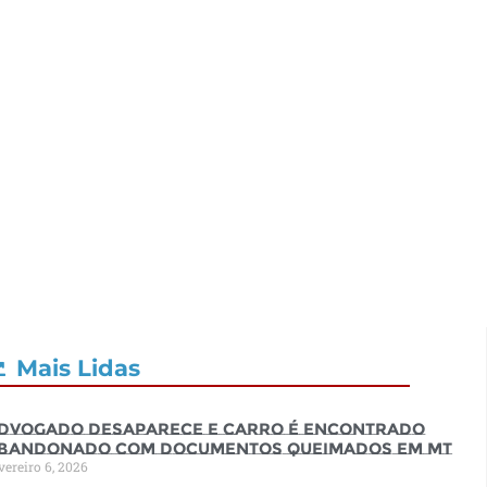
Mais Lidas
dvogado desaparece e carro é encontrado
bandonado com documentos queimados em MT
vereiro 6, 2026