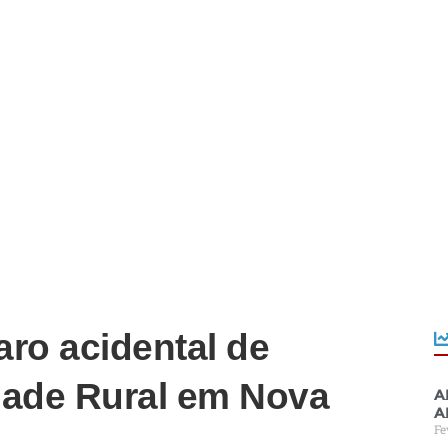
ro acidental de
ade Rural em Nova
A
a
Fe