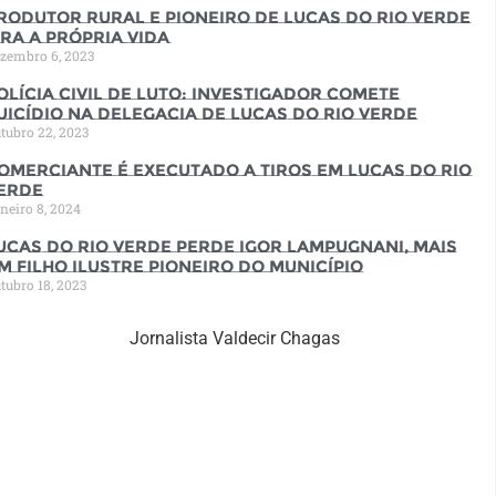
rodutor rural e pioneiro de Lucas do Rio Verde
ira a própria vida
zembro 6, 2023
olícia Civil de luto: Investigador comete
uicídio na Delegacia de Lucas do Rio Verde
tubro 22, 2023
omerciante é executado a tiros em Lucas do Rio
erde
neiro 8, 2024
ucas do Rio Verde perde Igor Lampugnani, mais
m filho ilustre pioneiro do município
tubro 18, 2023
Jornalista Valdecir Chagas