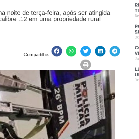
P
t
 noite de terça-feira, após ser atingida
De
alibre .12 em uma propriedade rural
P
s
Ou
C
V
Compartilhe:
Ja
L
u
Ou