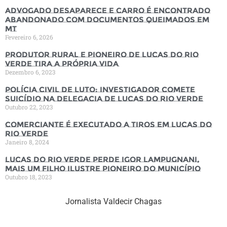
Advogado desaparece e carro é encontrado
abandonado com documentos queimados em
MT
Fevereiro 6, 2026
Produtor rural e pioneiro de Lucas do Rio
Verde tira a própria vida
Dezembro 6, 2023
Polícia Civil de luto: Investigador comete
suicídio na Delegacia de Lucas do Rio Verde
Outubro 22, 2023
Comerciante é executado a tiros em Lucas do
Rio Verde
Janeiro 8, 2024
Lucas do Rio Verde perde Igor Lampugnani,
mais um filho ilustre pioneiro do município
Outubro 18, 2023
Jornalista Valdecir Chagas