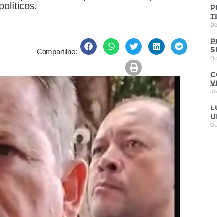
políticos.
P
t
De
P
s
Compartilhe:
Ou
C
V
Ja
L
u
Ou