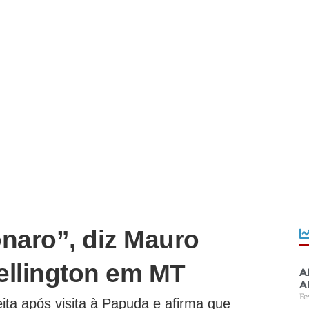
naro”, diz Mauro
ellington em MT
A
a
Fe
ta após visita à Papuda e afirma que