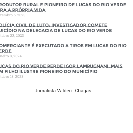
rodutor rural e pioneiro de Lucas do Rio Verde
ira a própria vida
zembro 6, 2023
olícia Civil de luto: Investigador comete
uicídio na Delegacia de Lucas do Rio Verde
tubro 22, 2023
omerciante é executado a tiros em Lucas do Rio
erde
neiro 8, 2024
ucas do Rio Verde perde Igor Lampugnani, mais
m filho ilustre pioneiro do município
tubro 18, 2023
Jornalista Valdecir Chagas