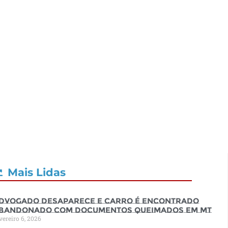
Mais Lidas
dvogado desaparece e carro é encontrado
bandonado com documentos queimados em MT
vereiro 6, 2026