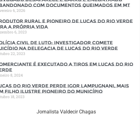
bandonado com documentos queimados em MT
vereiro 6, 2026
rodutor rural e pioneiro de Lucas do Rio Verde
ira a própria vida
zembro 6, 2023
olícia Civil de luto: Investigador comete
uicídio na Delegacia de Lucas do Rio Verde
tubro 22, 2023
omerciante é executado a tiros em Lucas do Rio
erde
neiro 8, 2024
ucas do Rio Verde perde Igor Lampugnani, mais
m filho ilustre pioneiro do município
tubro 18, 2023
Jornalista Valdecir Chagas