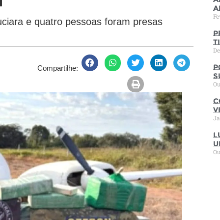
T
a
Fe
uciara e quatro pessoas foram presas
P
t
De
P
Compartilhe:
s
Ou
C
V
Ja
L
u
Ou