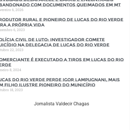
bandonado com documentos queimados em MT
vereiro 6, 2026
rodutor rural e pioneiro de Lucas do Rio Verde
ira a própria vida
zembro 6, 2023
olícia Civil de luto: Investigador comete
uicídio na Delegacia de Lucas do Rio Verde
tubro 22, 2023
omerciante é executado a tiros em Lucas do Rio
erde
neiro 8, 2024
ucas do Rio Verde perde Igor Lampugnani, mais
m filho ilustre pioneiro do município
tubro 18, 2023
Jornalista Valdecir Chagas