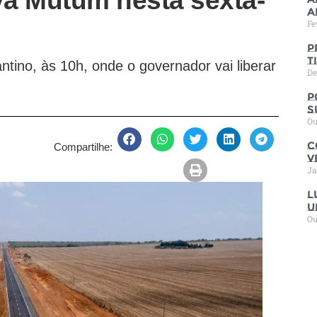
a Mutum nesta sexta-
a
Fe
P
t
tino, às 10h, onde o governador vai liberar
De
P
s
Ou
C
Compartilhe:
V
Ja
L
u
Ou