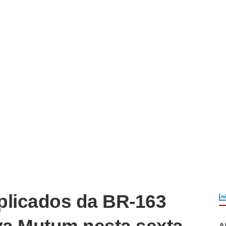
plicados da BR-163
A