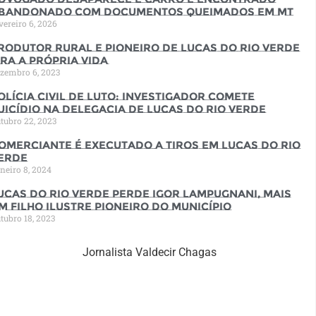
bandonado com documentos queimados em MT
vereiro 6, 2026
rodutor rural e pioneiro de Lucas do Rio Verde
ira a própria vida
zembro 6, 2023
olícia Civil de luto: Investigador comete
uicídio na Delegacia de Lucas do Rio Verde
tubro 22, 2023
omerciante é executado a tiros em Lucas do Rio
erde
neiro 8, 2024
ucas do Rio Verde perde Igor Lampugnani, mais
m filho ilustre pioneiro do município
tubro 18, 2023
Jornalista Valdecir Chagas