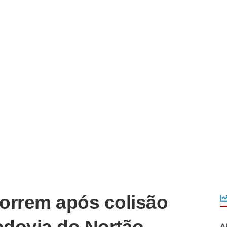
morrem após colisão
A