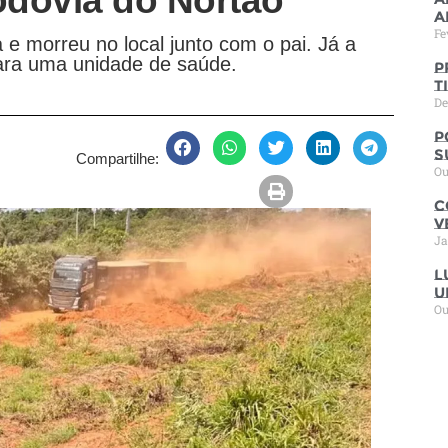
odovia do Nortão
a
Fe
e morreu no local junto com o pai. Já a
ara uma unidade de saúde.
P
t
De
P
s
Compartilhe:
Ou
C
V
Ja
L
u
Ou