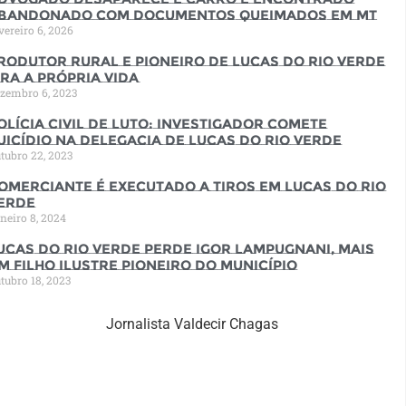
bandonado com documentos queimados em MT
vereiro 6, 2026
rodutor rural e pioneiro de Lucas do Rio Verde
ira a própria vida
zembro 6, 2023
olícia Civil de luto: Investigador comete
uicídio na Delegacia de Lucas do Rio Verde
tubro 22, 2023
omerciante é executado a tiros em Lucas do Rio
erde
neiro 8, 2024
ucas do Rio Verde perde Igor Lampugnani, mais
m filho ilustre pioneiro do município
tubro 18, 2023
Jornalista Valdecir Chagas