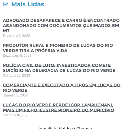
Mais Lidas
Advogado desaparece e carro é encontrado
abandonado com documentos queimados em
MT
Fevereiro 6, 2026
Produtor rural e pioneiro de Lucas do Rio
Verde tira a própria vida
Dezembro 6, 2023
Polícia Civil de luto: Investigador comete
suicídio na Delegacia de Lucas do Rio Verde
Outubro 22, 2023
Comerciante é executado a tiros em Lucas do
Rio Verde
Janeiro 8, 2024
Lucas do Rio Verde perde Igor Lampugnani,
mais um filho ilustre pioneiro do município
Outubro 18, 2023
Jornalista Valdecir Chagas