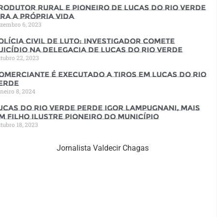
rodutor rural e pioneiro de Lucas do Rio Verde
ira a própria vida
zembro 6, 2023
olícia Civil de luto: Investigador comete
uicídio na Delegacia de Lucas do Rio Verde
tubro 22, 2023
omerciante é executado a tiros em Lucas do Rio
erde
neiro 8, 2024
ucas do Rio Verde perde Igor Lampugnani, mais
m filho ilustre pioneiro do município
tubro 18, 2023
Jornalista Valdecir Chagas