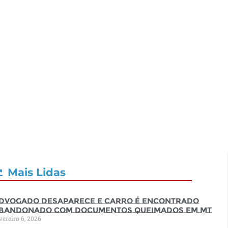
Mais Lidas
dvogado desaparece e carro é encontrado
bandonado com documentos queimados em MT
vereiro 6, 2026