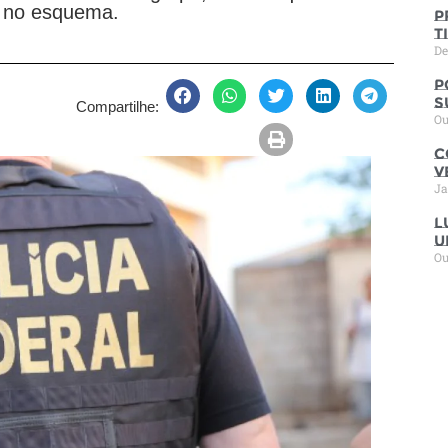
s no esquema.
P
t
De
P
s
Compartilhe:
Ou
C
V
Ja
L
u
Ou