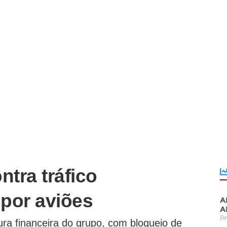
tra tráfico
 por aviões
A
a
Fe
ra financeira do grupo, com bloqueio de