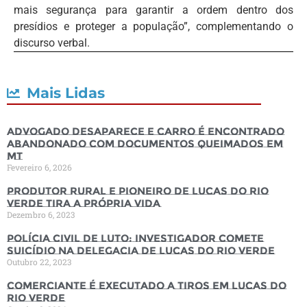
mais segurança para garantir a ordem dentro dos
presídios e proteger a população”, complementando o
discurso verbal.
Mais Lidas
Advogado desaparece e carro é encontrado
abandonado com documentos queimados em
MT
Fevereiro 6, 2026
Produtor rural e pioneiro de Lucas do Rio
Verde tira a própria vida
Dezembro 6, 2023
Polícia Civil de luto: Investigador comete
suicídio na Delegacia de Lucas do Rio Verde
Outubro 22, 2023
Comerciante é executado a tiros em Lucas do
Rio Verde