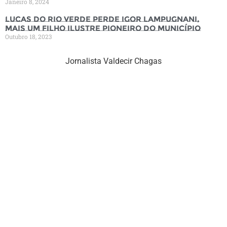
Janeiro 8, 2024
Lucas do Rio Verde perde Igor Lampugnani,
mais um filho ilustre pioneiro do município
Outubro 18, 2023
Jornalista Valdecir Chagas