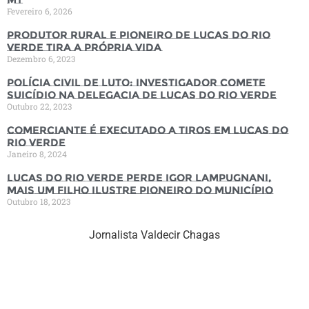
Fevereiro 6, 2026
Produtor rural e pioneiro de Lucas do Rio
Verde tira a própria vida
Dezembro 6, 2023
Polícia Civil de luto: Investigador comete
suicídio na Delegacia de Lucas do Rio Verde
Outubro 22, 2023
Comerciante é executado a tiros em Lucas do
Rio Verde
Janeiro 8, 2024
Lucas do Rio Verde perde Igor Lampugnani,
mais um filho ilustre pioneiro do município
Outubro 18, 2023
Jornalista Valdecir Chagas