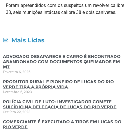
Foram apreendidos com os suspeitos um revólver calibre
38, seis munições intáctas calibre 38 e dois canivetes.
Mais Lidas
Advogado desaparece e carro é encontrado
abandonado com documentos queimados em
MT
Fevereiro 6, 2026
Produtor rural e pioneiro de Lucas do Rio
Verde tira a própria vida
Dezembro 6, 2023
Polícia Civil de luto: Investigador comete
suicídio na Delegacia de Lucas do Rio Verde
Outubro 22, 2023
Comerciante é executado a tiros em Lucas do
Rio Verde