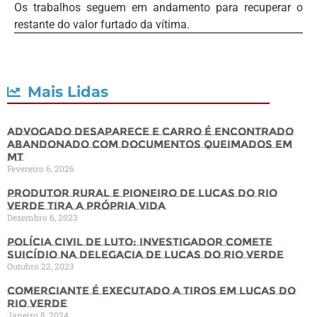
Os trabalhos seguem em andamento para recuperar o
restante do valor furtado da vítima.
Mais Lidas
Advogado desaparece e carro é encontrado
abandonado com documentos queimados em
MT
Fevereiro 6, 2026
Produtor rural e pioneiro de Lucas do Rio
Verde tira a própria vida
Dezembro 6, 2023
Polícia Civil de luto: Investigador comete
suicídio na Delegacia de Lucas do Rio Verde
Outubro 22, 2023
Comerciante é executado a tiros em Lucas do
Rio Verde
Janeiro 8, 2024