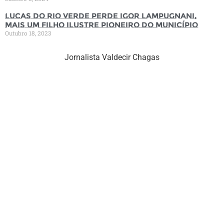
Lucas do Rio Verde perde Igor Lampugnani,
mais um filho ilustre pioneiro do município
Outubro 18, 2023
Jornalista Valdecir Chagas