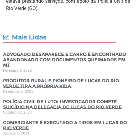
estava prestando serviços, com apoio da Polícia Civil de
Rio Verde (GO).
Mais Lidas
Advogado desaparece e carro é encontrado
abandonado com documentos queimados em
MT
Fevereiro 6, 2026
Produtor rural e pioneiro de Lucas do Rio
Verde tira a própria vida
Dezembro 6, 2023
Polícia Civil de luto: Investigador comete
suicídio na Delegacia de Lucas do Rio Verde
Outubro 22, 2023
Comerciante é executado a tiros em Lucas do
Rio Verde
Janeiro 8, 2024