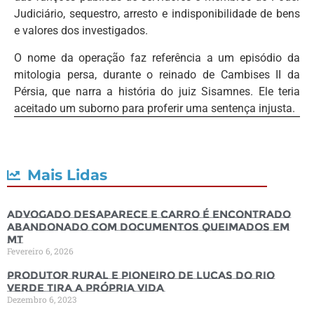
Judiciário, sequestro, arresto e indisponibilidade de bens
e valores dos investigados.
O nome da operação faz referência a um episódio da
mitologia persa, durante o reinado de Cambises II da
Pérsia, que narra a história do juiz Sisamnes. Ele teria
aceitado um suborno para proferir uma sentença injusta.
Mais Lidas
Advogado desaparece e carro é encontrado
abandonado com documentos queimados em
MT
Fevereiro 6, 2026
Produtor rural e pioneiro de Lucas do Rio
Verde tira a própria vida
Dezembro 6, 2023