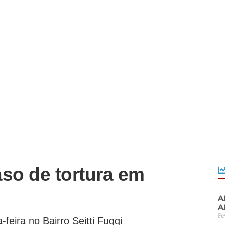
caso de tortura em
A
a
Fe
feira no Bairro Seitti Fuggi