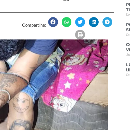
P
t
De
P
Compartilhe:
s
Ou
C
V
Ja
L
u
Ou