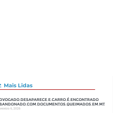
Mais Lidas
dvogado desaparece e carro é encontrado
bandonado com documentos queimados em MT
vereiro 6, 2026