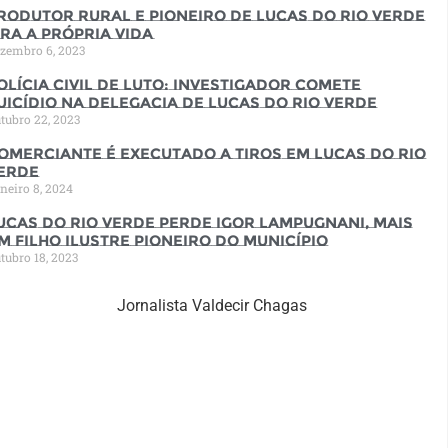
rodutor rural e pioneiro de Lucas do Rio Verde
ira a própria vida
zembro 6, 2023
olícia Civil de luto: Investigador comete
uicídio na Delegacia de Lucas do Rio Verde
tubro 22, 2023
omerciante é executado a tiros em Lucas do Rio
erde
neiro 8, 2024
ucas do Rio Verde perde Igor Lampugnani, mais
m filho ilustre pioneiro do município
tubro 18, 2023
Jornalista Valdecir Chagas