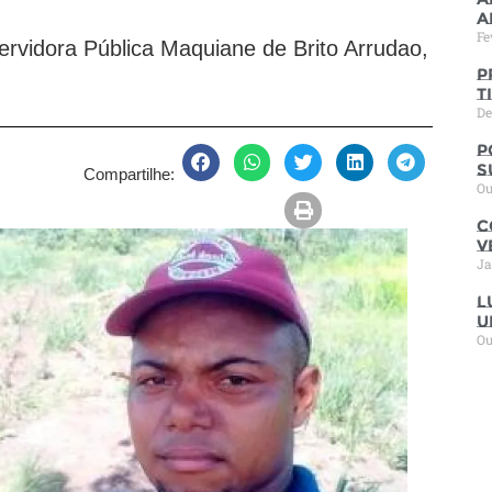
T
a
Fe
servidora Pública Maquiane de Brito Arrudao,
P
t
De
P
s
Compartilhe:
Ou
C
V
Ja
L
u
Ou