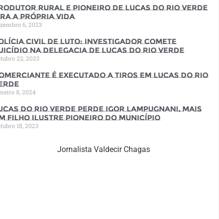
rodutor rural e pioneiro de Lucas do Rio Verde
ira a própria vida
zembro 6, 2023
olícia Civil de luto: Investigador comete
uicídio na Delegacia de Lucas do Rio Verde
tubro 22, 2023
omerciante é executado a tiros em Lucas do Rio
erde
neiro 8, 2024
ucas do Rio Verde perde Igor Lampugnani, mais
m filho ilustre pioneiro do município
tubro 18, 2023
Jornalista Valdecir Chagas