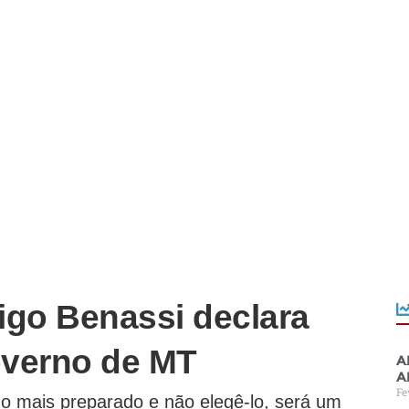
rigo Benassi declara
overno de MT
A
a
Fe
 o mais preparado e não elegê-lo, será um