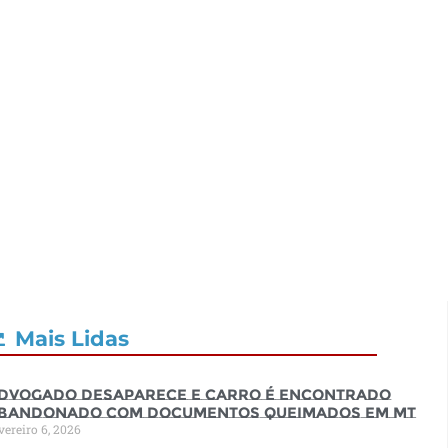
Mais Lidas
dvogado desaparece e carro é encontrado
bandonado com documentos queimados em MT
vereiro 6, 2026