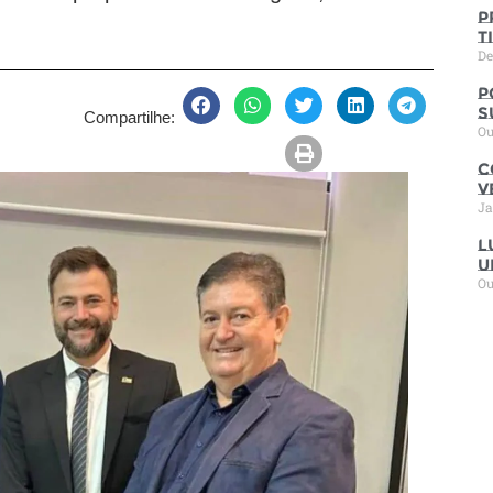
P
t
De
P
s
Compartilhe:
Ou
C
V
Ja
L
u
Ou