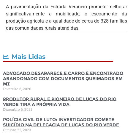
A pavimentação da Estrada Veraneio promete melhorar
significativamente a mobilidade, o escoamento da
produção agrícola e a qualidade de cerca de 328 famílias
das comunidades rurais atendidas.
Mais Lidas
Advogado desaparece e carro é encontrado
abandonado com documentos queimados em
MT
Fevereiro 6, 2026
Produtor rural e pioneiro de Lucas do Rio
Verde tira a própria vida
Dezembro 6, 2023
Polícia Civil de luto: Investigador comete
suicídio na Delegacia de Lucas do Rio Verde
Outubro 22, 2023