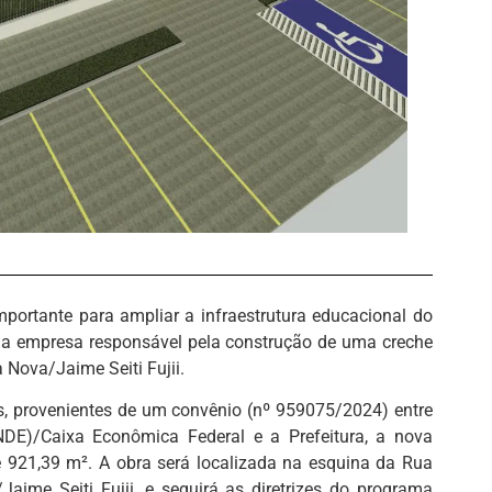
portante para ampliar a infraestrutura educacional do
uma empresa responsável pela construção de uma creche
a Nova/Jaime Seiti Fujii.
 provenientes de um convênio (nº 959075/2024) entre
E)/Caixa Econômica Federal e a Prefeitura, a nova
e 921,39 m². A obra será localizada na esquina da Rua
ime Seiti Fujii, e seguirá as diretrizes do programa