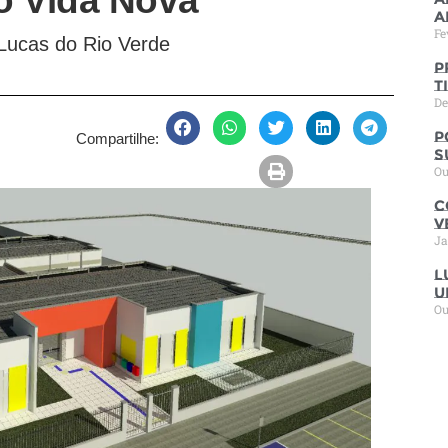
o Vida Nova
a
Fe
 Lucas do Rio Verde
P
t
De
P
Compartilhe:
s
Ou
C
V
Ja
L
u
Ou