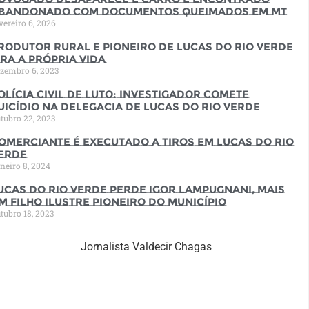
bandonado com documentos queimados em MT
vereiro 6, 2026
rodutor rural e pioneiro de Lucas do Rio Verde
ira a própria vida
zembro 6, 2023
olícia Civil de luto: Investigador comete
uicídio na Delegacia de Lucas do Rio Verde
tubro 22, 2023
omerciante é executado a tiros em Lucas do Rio
erde
neiro 8, 2024
ucas do Rio Verde perde Igor Lampugnani, mais
m filho ilustre pioneiro do município
tubro 18, 2023
Jornalista Valdecir Chagas