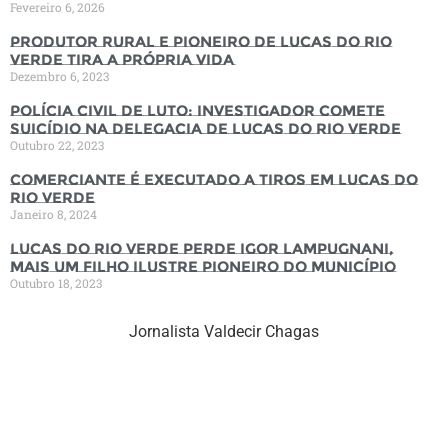
Fevereiro 6, 2026
Produtor rural e pioneiro de Lucas do Rio
Verde tira a própria vida
Dezembro 6, 2023
Polícia Civil de luto: Investigador comete
suicídio na Delegacia de Lucas do Rio Verde
Outubro 22, 2023
Comerciante é executado a tiros em Lucas do
Rio Verde
Janeiro 8, 2024
Lucas do Rio Verde perde Igor Lampugnani,
mais um filho ilustre pioneiro do município
Outubro 18, 2023
Jornalista Valdecir Chagas