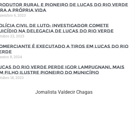
rodutor rural e pioneiro de Lucas do Rio Verde
ira a própria vida
zembro 6, 2023
olícia Civil de luto: Investigador comete
uicídio na Delegacia de Lucas do Rio Verde
tubro 22, 2023
omerciante é executado a tiros em Lucas do Rio
erde
neiro 8, 2024
ucas do Rio Verde perde Igor Lampugnani, mais
m filho ilustre pioneiro do município
tubro 18, 2023
Jornalista Valdecir Chagas