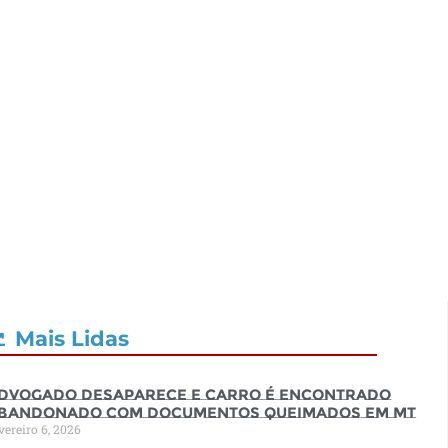
Mais Lidas
dvogado desaparece e carro é encontrado
bandonado com documentos queimados em MT
vereiro 6, 2026