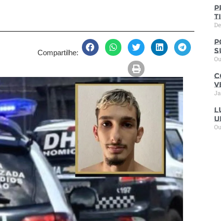
P
t
De
P
s
Compartilhe:
Ou
C
V
Ja
L
u
Ou