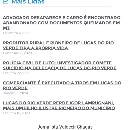
Mais Lidas
Advogado desaparece e carro é encontrado
abandonado com documentos queimados em
MT
Fevereiro 6, 2026
Produtor rural e pioneiro de Lucas do Rio
Verde tira a própria vida
Dezembro 6, 2023
Polícia Civil de luto: Investigador comete
suicídio na Delegacia de Lucas do Rio Verde
Outubro 22, 2023
Comerciante é executado a tiros em Lucas do
Rio Verde
Janeiro 8, 2024
Lucas do Rio Verde perde Igor Lampugnani,
mais um filho ilustre pioneiro do município
Outubro 18, 2023
Jornalista Valdecir Chagas