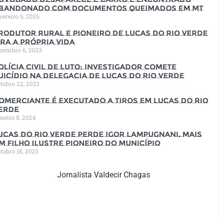
bandonado com documentos queimados em MT
vereiro 6, 2026
rodutor rural e pioneiro de Lucas do Rio Verde
ira a própria vida
zembro 6, 2023
olícia Civil de luto: Investigador comete
uicídio na Delegacia de Lucas do Rio Verde
tubro 22, 2023
omerciante é executado a tiros em Lucas do Rio
erde
neiro 8, 2024
ucas do Rio Verde perde Igor Lampugnani, mais
m filho ilustre pioneiro do município
tubro 18, 2023
Jornalista Valdecir Chagas