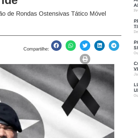
ande
a
Fe
hão de Rondas Ostensivas Tático Móvel
P
t
De
P
s
Compartilhe:
Ou
C
V
Ja
L
u
Ou