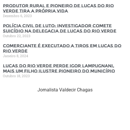
Produtor rural e pioneiro de Lucas do Rio
Verde tira a própria vida
Dezembro 6, 2023
Polícia Civil de luto: Investigador comete
suicídio na Delegacia de Lucas do Rio Verde
Outubro 22, 2023
Comerciante é executado a tiros em Lucas do
Rio Verde
Janeiro 8, 2024
Lucas do Rio Verde perde Igor Lampugnani,
mais um filho ilustre pioneiro do município
Outubro 18, 2023
Jornalista Valdecir Chagas