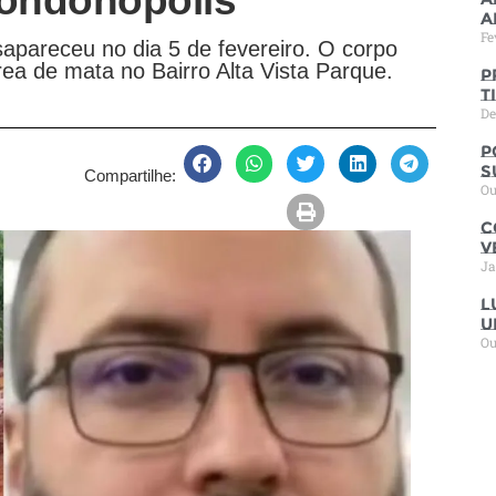
ondonópolis
a
Fe
sapareceu no dia 5 de fevereiro. O corpo
rea de mata no Bairro Alta Vista Parque.
P
t
De
P
s
Compartilhe:
Ou
C
V
Ja
L
u
Ou