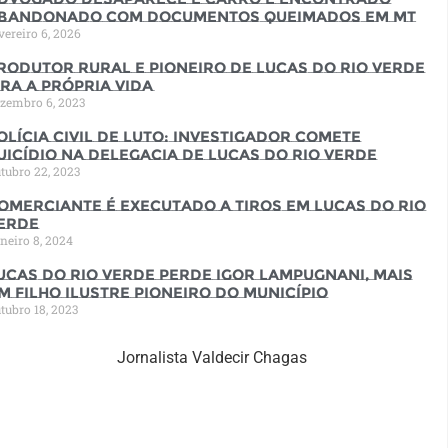
bandonado com documentos queimados em MT
vereiro 6, 2026
rodutor rural e pioneiro de Lucas do Rio Verde
ira a própria vida
zembro 6, 2023
olícia Civil de luto: Investigador comete
uicídio na Delegacia de Lucas do Rio Verde
tubro 22, 2023
omerciante é executado a tiros em Lucas do Rio
erde
neiro 8, 2024
ucas do Rio Verde perde Igor Lampugnani, mais
m filho ilustre pioneiro do município
tubro 18, 2023
Jornalista Valdecir Chagas