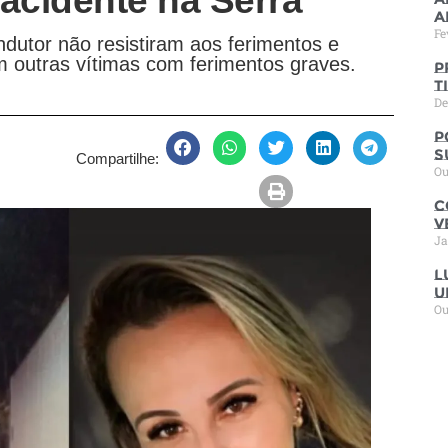
cidente na Serra
a
Fe
ndutor não resistiram aos ferimentos e
outras vítimas com ferimentos graves.
P
t
De
P
s
Compartilhe:
Ou
C
V
Ja
L
u
Ou