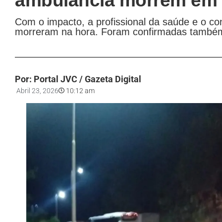
ambulância morrem em a
Com o impacto, a profissional da saúde e o co
morreram na hora. Foram confirmadas também 
Por: Portal JVC / Gazeta Digital
Abril 23, 2026
10:12 am