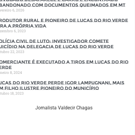
bandonado com documentos queimados em MT
vereiro 6, 2026
rodutor rural e pioneiro de Lucas do Rio Verde
ira a própria vida
zembro 6, 2023
olícia Civil de luto: Investigador comete
uicídio na Delegacia de Lucas do Rio Verde
tubro 22, 2023
omerciante é executado a tiros em Lucas do Rio
erde
neiro 8, 2024
ucas do Rio Verde perde Igor Lampugnani, mais
m filho ilustre pioneiro do município
tubro 18, 2023
Jornalista Valdecir Chagas