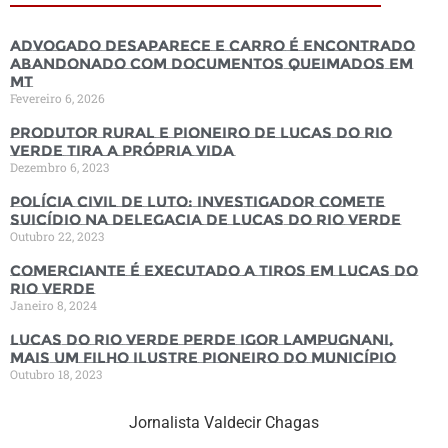
Advogado desaparece e carro é encontrado
abandonado com documentos queimados em
MT
Fevereiro 6, 2026
Produtor rural e pioneiro de Lucas do Rio
Verde tira a própria vida
Dezembro 6, 2023
Polícia Civil de luto: Investigador comete
suicídio na Delegacia de Lucas do Rio Verde
Outubro 22, 2023
Comerciante é executado a tiros em Lucas do
Rio Verde
Janeiro 8, 2024
Lucas do Rio Verde perde Igor Lampugnani,
mais um filho ilustre pioneiro do município
Outubro 18, 2023
Jornalista Valdecir Chagas