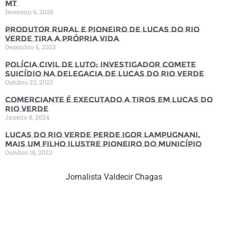
MT
Fevereiro 6, 2026
Produtor rural e pioneiro de Lucas do Rio
Verde tira a própria vida
Dezembro 6, 2023
Polícia Civil de luto: Investigador comete
suicídio na Delegacia de Lucas do Rio Verde
Outubro 22, 2023
Comerciante é executado a tiros em Lucas do
Rio Verde
Janeiro 8, 2024
Lucas do Rio Verde perde Igor Lampugnani,
mais um filho ilustre pioneiro do município
Outubro 18, 2023
Jornalista Valdecir Chagas